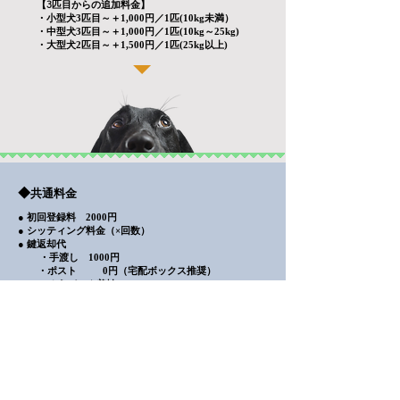
【3匹目からの追加料金】
・小型犬3匹目～＋1,000円／1
匹(10kg未満）
・中型犬3匹目～＋1,000円／1匹(10kg～25kg)
・大型犬2匹目～＋1,500円／1匹(25kg以上)
◆
共通料金
● 初回登録料 2000円
● シッティング料金（×回数）
● 鍵返却代
・手渡し 1000円
・ポスト
0円（宅配ボックス推奨）
・ゆうパック着払い
◆
キャンセル料金
前日 50％
​ 当日 100％
※ご連絡が20時以降の場合は翌日扱いとなります。
※
初回ご利用時の場合、前々日20時までのキャンセルは