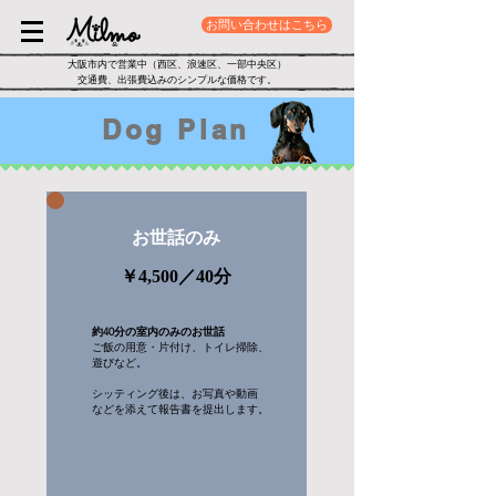
お問い合わせはこちら
大阪市内で営業中（西区、浪速区、一部中央区）
交通費、出張費
​込み
のシンプルな価格です。
Dog Plan
お世話のみ
￥4,500​／40分
約40分の室内のみのお世話
ご飯の用意・片付け、トイレ掃除、
遊びなど。
シッティング後は、お写真や動画
などを添えて報告書を提出します。