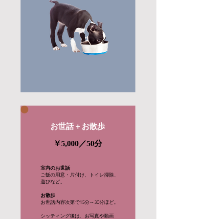
お世話＋お散歩
￥5,000
​／50分
室内のお世話
ご飯の用意・片付け、トイレ掃除、
遊びなど。
​お散歩
お世話内容次第で15分～30分ほど。
シッティング後は、お写真や動画